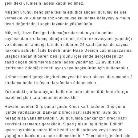
şekildeki ürünlerin iadesi kabul edilmez.
Müşteri ürünü, kendisine teslim edildiği andaki durumu ile geri
vermekle ve kullanım söz konusu ise kullanma dolayısıyla malın
ticari değerindeki kaybı tazminle yükümlüdür.
Müşteri, Haze Design Lab mağazalarından ya da online
sayfasından kiralamış olduğu ürünü, ürün rezervasyonu yapıldığı
ve ödemenin alındığı tarihten itibaren 24 saat içerisinde cayma
hakkına sahiptir. İade bedeli, ürün Haze Design Lab mağazasına
ulaştığı andan itibaren beş iş günü içerisinde gerçekleşir. 24
saati geçen durumlarda para iadesi yapılmaz. 12 aylık süre
içerisinde ödediği bedeli aynı veya başka ürün için kullanabilir.
Üründe tamiri gerçekleştirelemeyecek hasar olması durumunda 2
kiralama bedeli müşteri tarafından ödenecektir.
Yukarıdaki şartlara uygun hallerde iade edilen ürünlerde kargo
ücreti müşteri tarafından ödenecektir.
Havale iadeleri 2 iş günü içinde Kredi Kartı iadeleri 3 iş günü
içinde yapılacaktır. Bankanız kredi kartı iadelerini aynı gün
hesabınıza yansıtmayabilir. Bu durumda bankanızın kredi kartı
servisini aramanız gereklidir. Siparişinizle ilgili "İptal Edildi"
uyarısı çıktıktan sonra tüm bedel kredi kartınıza veya havale
yaptığınız bankanıza iade edilmektedir. * Tüm iade işlemleri için