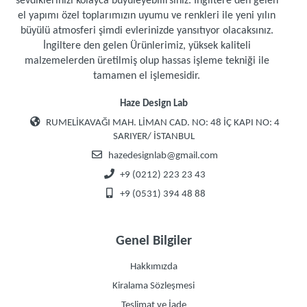
sevdiklerinizi kolayca büyüleyebilirsiniz. İngiltere den gelen
el yapımı özel toplarımızın uyumu ve renkleri ile yeni yılın
büyülü atmosferi şimdi evlerinizde yansıtıyor olacaksınız.
İngiltere den gelen Ürünlerimiz, yüksek kaliteli
malzemelerden üretilmiş olup hassas işleme tekniği ile
tamamen el işlemesidir.
Haze Design Lab
RUMELİKAVAĞI MAH. LİMAN CAD. NO: 48 İÇ KAPI NO: 4
SARIYER/ İSTANBUL
hazedesignlab@gmail.com
+9 (0212) 223 23 43
+9 (0531) 394 48 88
Genel Bilgiler
Hakkımızda
Kiralama Sözleşmesi
Teslimat ve İade