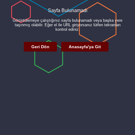
Sayfa Bulunamadı
Görüntülemeye çalıştığınız sayfa bulunamadı veya başka yere
taşınmış olabilir. Eğer el ile URL giriyorsanız lütfen tekrardan
kontrol ediniz.
Geri Dön
Anasayfa'ya Git