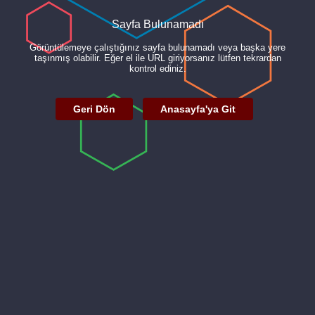
Sayfa Bulunamadı
Görüntülemeye çalıştığınız sayfa bulunamadı veya başka yere
taşınmış olabilir. Eğer el ile URL giriyorsanız lütfen tekrardan
kontrol ediniz.
Geri Dön
Anasayfa'ya Git