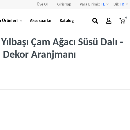
Üye Ol
Giriş Yap
Para Birimi::
TL
Dil:
TR
0
ı Ürünleri
Aksesuarlar
Katalog
i Yılbaşı Çam Ağacı Süsü Dalı -
şı Dekor Aranjmanı