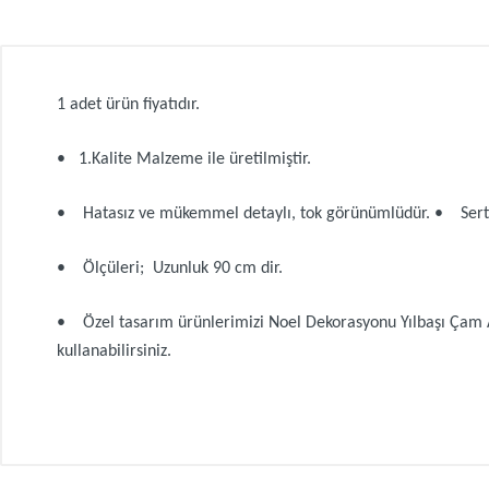
1 adet ürün fiyatıdır.
• 1.Kalite Malzeme ile üretilmiştir.
• Hatasız ve mükemmel detaylı, tok görünümlüdür. • Sert d
• Ölçüleri; Uzunluk 90 cm dir.
• Özel tasarım ürünlerimizi Noel Dekorasyonu Yılbaşı Çam Ağ
kullanabilirsiniz.
Müşteri Yorumları (0)