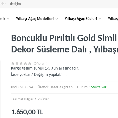
rler
İletişim
miz
Yılbaşı Ağaç Modelleri
Yılbaşı Ağaç Süsleri
Yılbaş
Boncuklu Pırıltılı Gold Siml
Dekor Süsleme Dalı , Yılba
(0 Yorum)
Kargo teslim süresi 1-5 gün arasındadır.
İade yoktur / Değişim yapılabilir.
Kodu: ST03594
Üretici:
HazeDesignLab
Durumu:
Stokta Var
Teslimat Bilgisi: Alıcı Öder
1.650,00 TL