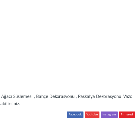
 Ağacı Süslemesi , Bahçe Dekorasyonu , Paskalya Dekorasyonu ,Vazo
bilirsiniz.
Facebook
Youtube
Instagram
Pinterest