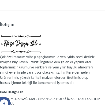
Müşteri yorumu bulunamadı. (Yorum yapmak için giriş yapmalıs
İletişim
Çok özel tasarım yılbaşı ağaçlarımız ile yeni yılda sevdiklerinizi
kolayca büyüleyebilirsiniz. İngiltere den gelen el yapımı özel
toplarımızın uyumu ve renkleri ile yeni yılın büyülü atmosferi
şimdi evlerinizde yansıtıyor olacaksınız. İngiltere den gelen
Ürünlerimiz, yüksek kaliteli malzemelerden üretilmiş olup
hassas işleme tekniği ile tamamen el işlemesidir.
Haze Design Lab
RUMELİKAVAĞI MAH. LİMAN CAD. NO: 48 İÇ KAPI NO: 4 SARIYER/
İSTANBUL