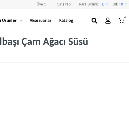
Üye Ol
Giriş Yap
Para Birimi::
TL
Dil:
TR
0
ı Ürünleri
Aksesuarlar
Katalog
Yılbaşı Çam Ağacı Süsü