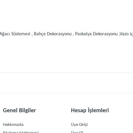
acı Süslemesi , Bahçe Dekorasyonu , Paskalya Dekorasyonu ,Vazo içi 
ınız.
Giriş yapmak için tıklayın
)
Genel Bilgiler
Hesap İşlemleri
Hakkımızda
Üye Girişi