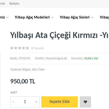
rler
İletişim
miz
Yılbaşı Ağaç Modelleri
Yılbaşı Ağaç Süsleri
Yılbaş
Yılbaşı Ata Çiçeği Kırmızı -
(0 Yorum)
Kodu: ST03592
Üretici:
HazeDesignLab
Durumu:
Stokta Var
Teslimat Bilgisi: Alıcı Öder
950,00 TL
ADET
Sepete Ekle