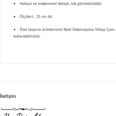
• Hatasız ve mükemmel detaylı, tok görünümlüdür.
• Ölçüleri; 25 cm dir.
• Özel tasarım ürünlerimizi Noel Dekorasyonu Yılbaşı Çam Ağ
kullanabilirsiniz.
Müşteri Yorumları (0)
Müşteri yorumu bulunamadı. (Yorum yapmak için giriş yapmalıs
İletişim