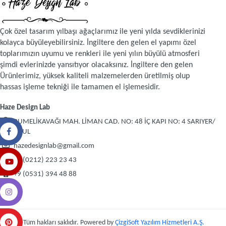
Çok özel tasarım yılbaşı ağaçlarımız ile yeni yılda sevdiklerinizi
kolayca büyüleyebilirsiniz. İngiltere den gelen el yapımı özel
toplarımızın uyumu ve renkleri ile yeni yılın büyülü atmosferi
şimdi evlerinizde yansıtıyor olacaksınız. İngiltere den gelen
Ürünlerimiz, yüksek kaliteli malzemelerden üretilmiş olup
hassas işleme tekniği ile tamamen el işlemesidir.
Haze Design Lab
RUMELİKAVAĞI MAH. LİMAN CAD. NO: 48 İÇ KAPI NO: 4 SARIYER/
İSTANBUL
hazedesignlab@gmail.com
+9 (0212) 223 23 43
+9 (0531) 394 48 88
© 2026 Tüm hakları saklıdır. Powered by
ÇizgiSoft Yazılım Hizmetleri A.Ş.