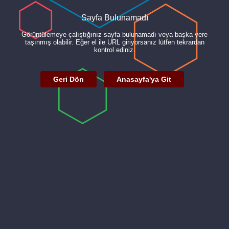
Sayfa Bulunamadı
Görüntülemeye çalıştığınız sayfa bulunamadı veya başka yere
taşınmış olabilir. Eğer el ile URL giriyorsanız lütfen tekrardan
kontrol ediniz.
Geri Dön
Anasayfa'ya Git