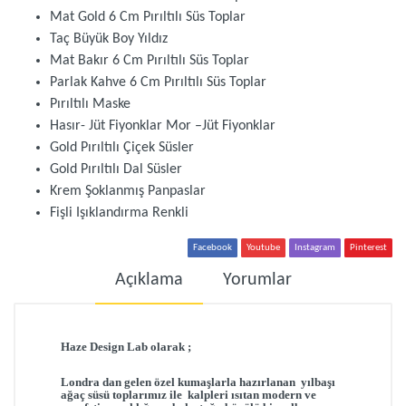
Mat Gold 6 Cm Pırıltılı Süs Toplar
Taç Büyük Boy Yıldız
Mat Bakır 6 Cm Pırıltılı Süs Toplar
Parlak Kahve 6 Cm Pırıltılı Süs Toplar
Pırıltılı Maske
Hasır- Jüt Fiyonklar Mor –Jüt Fiyonklar
Gold Pırıltılı Çiçek Süsler
Gold Pırıltılı Dal Süsler
Krem Şoklanmış Panpaslar
Fişli Işıklandırma Renkli
Facebook
Youtube
Instagram
Pinterest
Açıklama
Yorumlar
Haze Design Lab olarak ;
Londra dan gelen
ö
zel kumaşlarla hazırlanan
yılbaşı
ağaç süsü toplarımız ile kalpleri ısıtan
modern ve