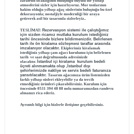
zarafetin sıcaklığının buluştuğu büyülü bir yılbaşı
atmosferini sizler için hazırlıyoruz. Mor
tonlarının
hakim olduğu yılbaşı ağaç süslerinin buluştuğu bu özel
dekorasyonla; nostaljiyle modernliği bir araya
getirerek asil bir tasarımla sizlerleyiz..
TESLİMAT:
Rezervasyon sistemi ile çalıştığımız
için sizden ricamız mutlaka kurulum istediğiniz
tarihi öncesinde bizlere bildirmenizdir.
Belirlenen
tarih ile ön kiralama sözleşmesi taraflar arasında
imzalanıyor olacaktır.
E
kiplerimiz
kiralamak
istediğiniz yılbaşı çam ağacı
kurulumu için b
elirlenen
tarih ve saat doğrultusunda adresinizde
olacaktır.
İstanbul içi kiralama kurulum bedeli
üçreti alınmamakta olup ,İstanbul dışı
şehirlerimizde nakliye ve servis bedeli faturanıza
yansıtılacaktır.
Tasarım ağacımıza ürün listemizden
farklı yılbaşı süsleri ekleyebilir ya da tercih
etmediğiniz ürünleri çıkarabilirsiniz.
Kurulum için
öncesinde 0531 394 48 88 nolu numaramızdan randevu
almanızı rica ederiz.
Ayrıntılı bilgi için bizlerle iletişime geçebilirsiniz.