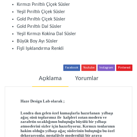
Kırmızı Pırıltılı Çiçek Süsler
Yeşil Pırıltılı Çiçek Süsler
Gold Pırıltılı Çiçek Süsler
Gold Pırıltılı Dal Süsler
Yeşil Kırmızı Kokina Dal Süsler
Büyük Boy Ayı Süsler
Fişli Işıklandırma Renkli
Facebook
Youtube
Instagram
Pinterest
Açıklama
Yorumlar
Haze Design Lab olarak ;
Londra dan gelen
ö
zel kumaşlarla hazırlanan
yılbaşı
ağaç süsü toplarımız ile kalpleri ısıtan
modern ve
zarafetin sıcaklığının buluştuğu büyülü bir yılbaşı
atmosferini sizler için hazırlıyoruz. Kırmızı
tonlarının
hakim olduğu yılbaşı ağaç süslerinin buluştuğu bu özel
dekorasyonla; nostaljiyle modernliği bir araya