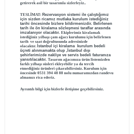
getirerek asil bir tasarımla sizlerleyiz..
TESLİMAT:
Rezervasyon sistemi ile çalıştığımız
için sizden ricamız mutlaka kurulum istediğiniz
tarihi öncesinde bizlere bildirmenizdir.
Belirlenen
tarih ile ön kiralama sözleşmesi taraflar arasında
imzalanıyor olacaktır.
E
kiplerimiz
kiralamak
istediğiniz yılbaşı çam ağacı
kurulumu için b
elirlenen
tarih ve saat doğrultusunda adresinizde
olacaktır.
İstanbul içi kiralama kurulum bedeli
üçreti alınmamakta olup ,İstanbul dışı
şehirlerimizde nakliye ve servis bedeli faturanıza
yansıtılacaktır.
Tasarım ağacımıza ürün listemizden
farklı yılbaşı süsleri ekleyebilir ya da tercih
etmediğiniz ürünleri çıkarabilirsiniz.
Kurulum için
öncesinde 0531 394 48 88 nolu numaramızdan randevu
almanızı rica ederiz.
Ayrıntılı bilgi için bizlerle iletişime geçebilirsiniz.
Müşteri Yorumları (0)