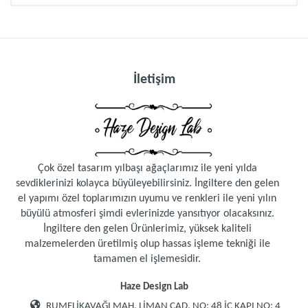
Müşteri yorumu bulunamadı. (Yorum yapmak
için giriş yapmalısınız.
Giriş yapmak için
tıklayın
)
İletişim
Çok özel tasarım yılbaşı ağaçlarımız ile yeni yılda
sevdiklerinizi kolayca büyüleyebilirsiniz. İngiltere den gelen
el yapımı özel toplarımızın uyumu ve renkleri ile yeni yılın
büyülü atmosferi şimdi evlerinizde yansıtıyor olacaksınız.
İngiltere den gelen Ürünlerimiz, yüksek kaliteli
malzemelerden üretilmiş olup hassas işleme tekniği ile
tamamen el işlemesidir.
Haze Design Lab
RUMELİKAVAĞI MAH. LİMAN CAD. NO: 48 İÇ KAPI NO: 4