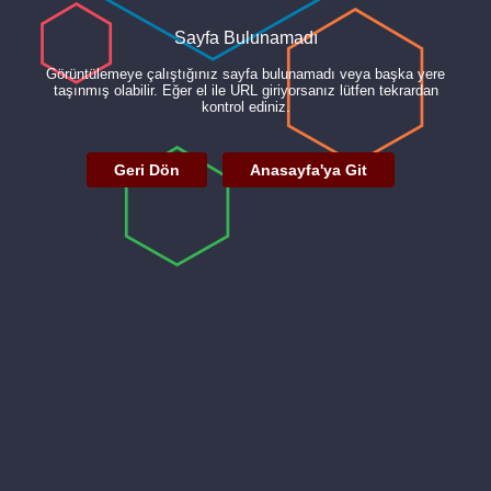
Sayfa Bulunamadı
Görüntülemeye çalıştığınız sayfa bulunamadı veya başka yere
taşınmış olabilir. Eğer el ile URL giriyorsanız lütfen tekrardan
kontrol ediniz.
Geri Dön
Anasayfa'ya Git