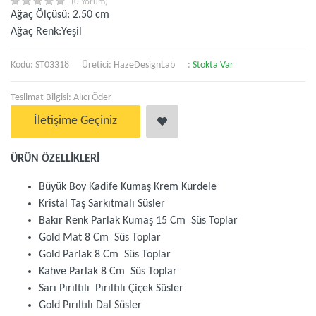
(0 Yorum)
Ağaç Ölçüsü: 2.50 cm
Ağaç Renk:Yeşil
Kodu: ST03318
Üretici:
HazeDesignLab
:
Stokta Var
Teslimat Bilgisi: Alıcı Öder
İletişime Geçiniz
ÜRÜN ÖZELLİKLERİ
Büyük Boy Kadife Kumaş Krem Kurdele
Kristal Taş Sarkıtmalı Süsler
Bakır Renk Parlak Kumaş 15 Cm Süs Toplar
Gold Mat 8 Cm Süs Toplar
Gold Parlak 8 Cm Süs Toplar
Kahve Parlak 8 Cm Süs Toplar
Sarı Pırıltılı Pırıltılı Çiçek Süsler
Gold Pırıltılı Dal Süsler