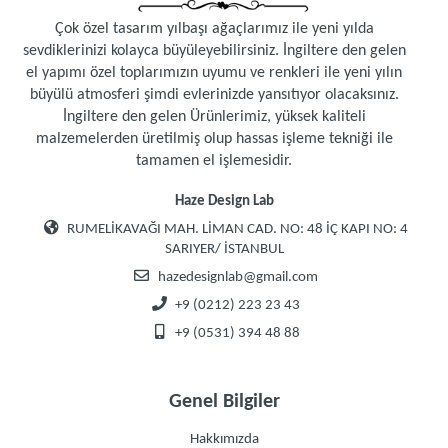
Çok özel tasarım yılbaşı ağaçlarımız ile yeni yılda
sevdiklerinizi kolayca büyüleyebilirsiniz. İngiltere den gelen
el yapımı özel toplarımızın uyumu ve renkleri ile yeni yılın
büyülü atmosferi şimdi evlerinizde yansıtıyor olacaksınız.
İngiltere den gelen Ürünlerimiz, yüksek kaliteli
malzemelerden üretilmiş olup hassas işleme tekniği ile
tamamen el işlemesidir.
Haze Design Lab
RUMELİKAVAĞI MAH. LİMAN CAD. NO: 48 İÇ KAPI NO: 4
SARIYER/ İSTANBUL
hazedesignlab@gmail.com
+9 (0212) 223 23 43
+9 (0531) 394 48 88
Genel Bilgiler
Hakkımızda