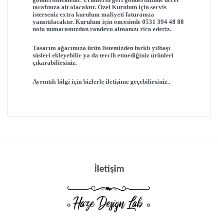
tarafınıza ait olacaktır.
Özel Kurulum için servis
isterseniz extra kurulum maliyeti faturanıza
yansıtılacaktır.
Kurulum için öncesinde 0531 394 48 88
nolu numaramızdan randevu almanızı rica ederiz.
Tasarım ağacımıza ürün listemizden farklı yılbaşı
süsleri ekleyebilir ya da tercih etmediğiniz ürünleri
çıkarabilirsiniz.
Ayrıntılı bilgi için bizlerle iletişime geçebilirsiniz..
Müşteri Yorumları (0)
Müşteri yorumu bulunamadı. (Yorum yapmak
için giriş yapmalısınız.
Giriş yapmak için
tıklayın
)
İletişim