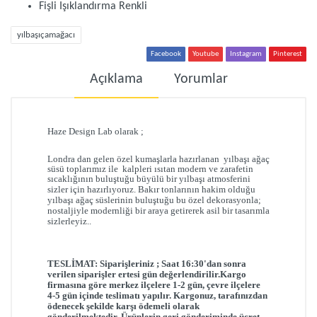
Fişli Işıklandırma Renkli
yılbaşıçamağacı
Facebook
Youtube
Instagram
Pinterest
Açıklama
Yorumlar
Haze Design Lab olarak ;
Londra dan gelen
ö
zel kumaşlarla hazırlanan
yılbaşı ağaç
süsü toplarımız ile kalpleri ısıtan
modern ve zarafetin
sıcaklığının buluştuğu büyülü bir yılbaşı atmosferini
sizler için hazırlıyoruz.
Bakır
tonlarının hakim olduğu
yılbaşı ağaç süslerinin buluştuğu bu özel dekorasyonla;
nostaljiyle modernliği bir araya getirerek asil bir tasarımla
sizlerleyiz..
TESLİMAT:
Siparişleriniz ; Saat 16:30'dan sonra
verilen siparişler ertesi gün değerlendirilir.
Kargo
firmasına göre merkez ilçelere 1-2 gün, çevre ilçelere
4-5 gün içinde teslimatı yapılır.
Kargonuz, tarafınızdan
ödenecek şekilde karşı ödemeli olarak
gönderilmektedir. Ürünlerin geri gönderiminde ücret