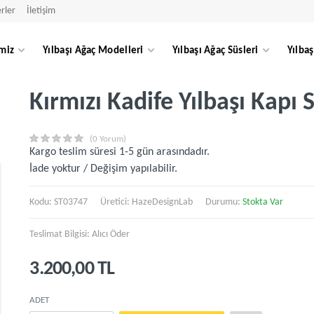
rler
İletişim
miz
Yılbaşı Ağaç Modelleri
Yılbaşı Ağaç Süsleri
Yılbaş
Kırmızı Kadife Yılbaşı Kapı 
(0 Yorum)
Kargo teslim süresi 1-5 gün arasındadır.
İade yoktur / Değişim yapılabilir.
Kodu: ST03747
Üretici:
HazeDesignLab
Durumu:
Stokta Var
Teslimat Bilgisi: Alıcı Öder
3.200,00 TL
ADET