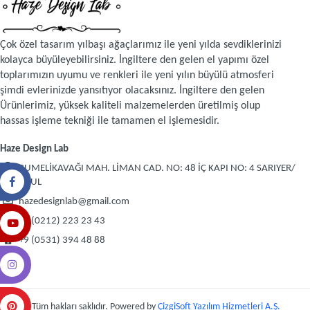
Çok özel tasarım yılbaşı ağaçlarımız ile yeni yılda sevdiklerinizi
kolayca büyüleyebilirsiniz. İngiltere den gelen el yapımı özel
toplarımızın uyumu ve renkleri ile yeni yılın büyülü atmosferi
şimdi evlerinizde yansıtıyor olacaksınız. İngiltere den gelen
Ürünlerimiz, yüksek kaliteli malzemelerden üretilmiş olup
hassas işleme tekniği ile tamamen el işlemesidir.
Haze Design Lab
RUMELİKAVAĞI MAH. LİMAN CAD. NO: 48 İÇ KAPI NO: 4 SARIYER/
İSTANBUL
hazedesignlab@gmail.com
+9 (0212) 223 23 43
+9 (0531) 394 48 88
© 2026 Tüm hakları saklıdır. Powered by
ÇizgiSoft Yazılım Hizmetleri A.Ş.