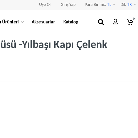
Üye Ol
Giriş Yap
Para Birimi::
TL
Dil:
TR
0
ı Ürünleri
Aksesuarlar
Katalog
Süsü -Yılbaşı Kapı Çelenk