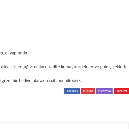
p, el yapımıdır.
kina süsler ,ağaç dalları, kadife kumaş kurdeleler ve gold çiçeklerle
 güzel bir hediye olarak tercih edebilirsiniz.
Facebook
Youtube
Instagram
Pinterest