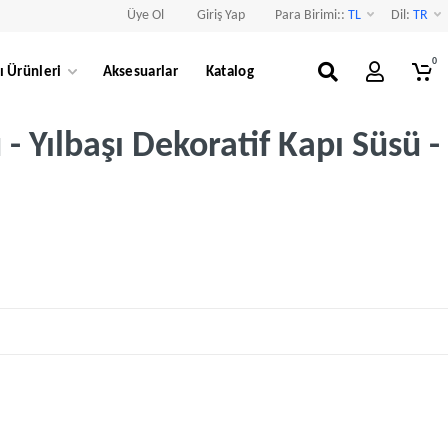
Üye Ol
Giriş Yap
Para Birimi::
TL
Dil:
TR
0
ı Ürünleri
Aksesuarlar
Katalog
 - Yılbaşı Dekoratif Kapı Süsü -