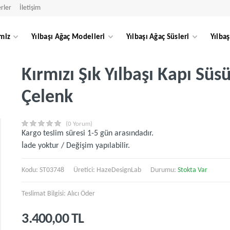
rler
İletişim
miz
Yılbaşı Ağaç Modelleri
Yılbaşı Ağaç Süsleri
Yılbaş
Kırmızı Şık Yılbaşı Kapı Süsü
Çelenk
(0 Yorum)
Kargo teslim süresi 1-5 gün arasındadır.
İade yoktur / Değişim yapılabilir.
Kodu: ST03748
Üretici:
HazeDesignLab
Durumu:
Stokta Var
Teslimat Bilgisi: Alıcı Öder
3.400,00 TL