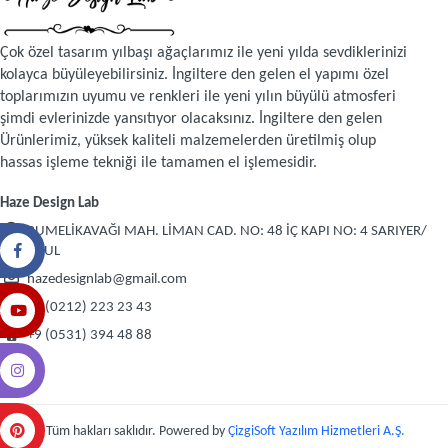
Çok özel tasarım yılbaşı ağaçlarımız ile yeni yılda sevdiklerinizi
kolayca büyüleyebilirsiniz. İngiltere den gelen el yapımı özel
toplarımızın uyumu ve renkleri ile yeni yılın büyülü atmosferi
şimdi evlerinizde yansıtıyor olacaksınız. İngiltere den gelen
Ürünlerimiz, yüksek kaliteli malzemelerden üretilmiş olup
hassas işleme tekniği ile tamamen el işlemesidir.
Haze Design Lab
RUMELİKAVAĞI MAH. LİMAN CAD. NO: 48 İÇ KAPI NO: 4 SARIYER/
İSTANBUL
hazedesignlab@gmail.com
+9 (0212) 223 23 43
+9 (0531) 394 48 88
© 2026 Tüm hakları saklıdır. Powered by
ÇizgiSoft Yazılım Hizmetleri A.Ş.